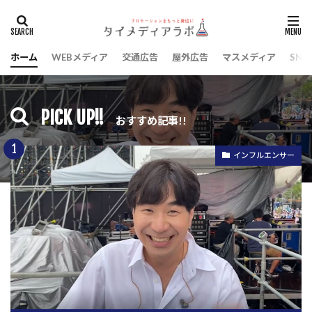
ホーム
WEBメディア
交通広告
屋外広告
マスメディア
SNS
タグ
BTS
MRT
Youtuber
イベント
インフルエンサー
ウェブメディア
デザイン
PICK UP!!
おすすめ記事!!
ノベルティ
フリーペーパー
レポート
印刷
日本旅行
歌手
美容
芸能人
インフルエンサー
集客
検索