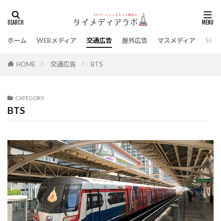
ホーム
WEBメディア
交通広告
屋外広告
マスメディア
SNS
タグ
BTS
MRT
Youtuber
イベント
交通広告
BTS
HOME
インフルエンサー
ウェブメディア
デザイン
ノベルティ
フリーペーパー
レポート
CATEGORY
印刷
日本旅行
歌手
美容
芸能人
BTS
集客
検索