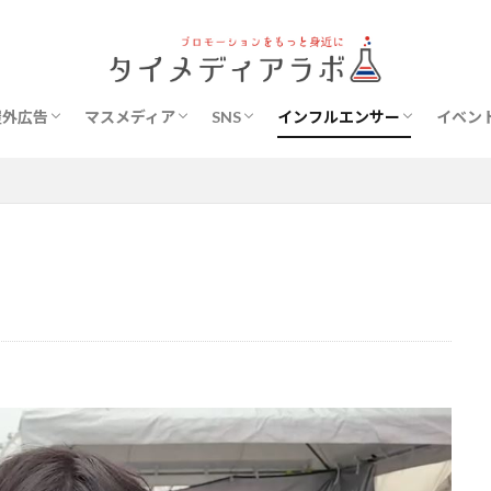
デジタルサイネージ
ビルボード看板
野立て看板
テレビ
ラジオ
新聞
雑誌
Facebookページ
Youtubeチャンネル
芸能人
インスタグラマー
Youtuber
Blogger
旅行
単独
Youtuber
イベント
インフルエンサー
ウェブメディア
デ
フリーペーパー
レポート
印刷
日本旅行
歌手
美容
検索
屋外広告
マスメディア
SNS
インフルエンサー
イベン
デジタルサイネージ
ビルボード看板
野立て看板
テレビ
ラジオ
新聞
雑誌
Facebookページ
Youtubeチャンネル
芸能人
インスタグラマー
Youtuber
Blogger
旅行
単独