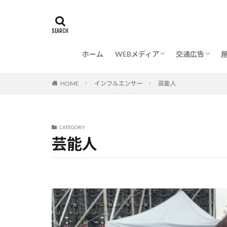
タイ人向け
日本人向け
BTS
MRT
ARL
BRT
シーロー
BTS
MRT
ノベルティ
ホーム
WEBメディア
交通広告
タイ人向け
日本人向け
BTS
MRT
ARL
BRT
シーロー
インフルエンサー
芸能人
HOME
CATEGORY
芸能人