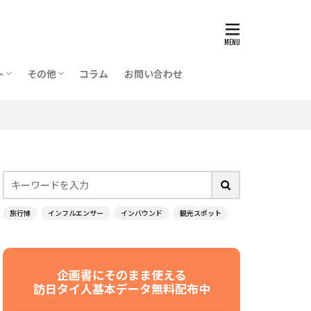
博覧会
商談会
フリーペーパー
空港メディア
ザイン
芸能人
集客
ト
その他
コラム
お問い合わせ
博覧会
商談会
フリーペーパー
空港メディア
旅行博
インフルエンサー
インバウンド
観光スポット
企画書にそのまま使える
訪日タイ人基本データ無料配布中