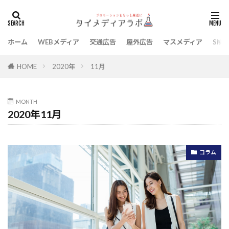
ホーム
WEBメディア
交通広告
屋外広告
マスメディア
SNS
タグ
BTS
MRT
Youtuber
イベント
2020年
11月
HOME
インフルエンサー
ウェブメディア
デザイン
ノベルティ
フリーペーパー
レポート
MONTH
印刷
日本旅行
歌手
美容
芸能人
2020年11月
集客
コラム
検索